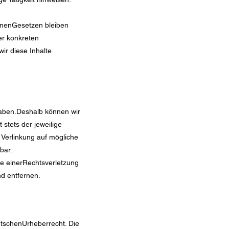
inenGesetzen bleiben
er konkreten
r diese Inhalte
 haben.Deshalb können wir
 stets der jeweilige
 Verlinkung auf mögliche
bar.
kte einerRechtsverletzung
d entfernen.
utschenUrheberrecht. Die