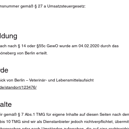
tionsnummer gemäß § 27 a Umsatzsteuergesetz:
ldung
ach nach § 14 oder §55c GewO wurde am 04.02.2020 durch das
neberg von Berlin erteilt.
rde
ck von Berlin – Veterinär- und Lebensmittelaufsicht
n.de/standort/123476/
alte
wir gemäß § 7 Abs.1 TMG für eigene Inhalte auf diesen Seiten nach d
bis 10 TMG sind wir als Dienstanbieter jedoch nichtverpflichtet, übermi
berwachen oder nach Umständen zuforschen, die auf eine rechtswidrig