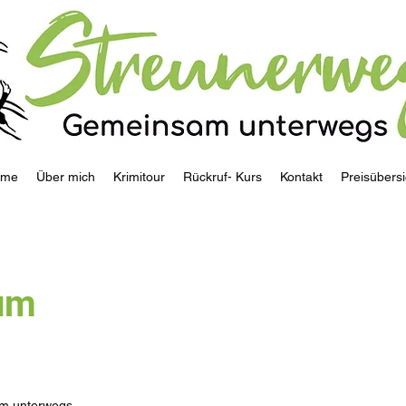
ome
Über mich
Krimitour
Rückruf- Kurs
Kontakt
Preisübersi
um
am unterwegs