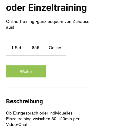
oder Einzeltraining
Online Training -ganz bequem von Zuhause
aus!
85€
1 Std.
1
85€
Online
S
t
d
Weiter
Beschreibung
Ob Erstgespräch oder individuelles
Einzeltraining zwischen 30-120min per